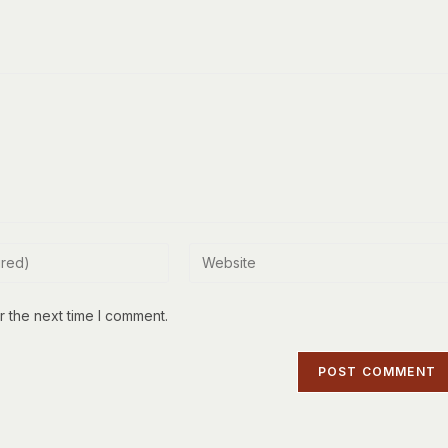
Enter
your
website
r the next time I comment.
URL
(optional)