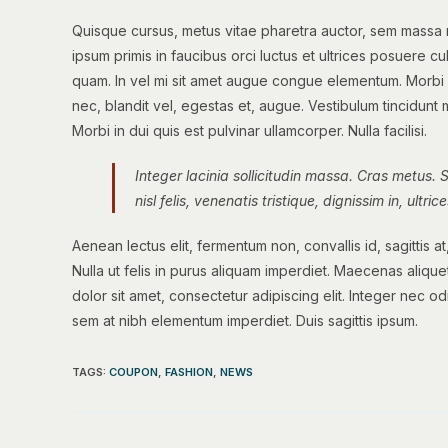
Quisque cursus, metus vitae pharetra auctor, sem massa 
ipsum primis in faucibus orci luctus et ultrices posuere cu
quam. In vel mi sit amet augue congue elementum. Morbi in
nec, blandit vel, egestas et, augue. Vestibulum tincidunt ma
Morbi in dui quis est pulvinar ullamcorper. Nulla facilisi.
Integer lacinia sollicitudin massa. Cras metus. 
nisl felis, venenatis tristique, dignissim in, ultr
Aenean lectus elit, fermentum non, convallis id, sagittis at,
Nulla ut felis in purus aliquam imperdiet. Maecenas alique
dolor sit amet, consectetur adipiscing elit. Integer nec o
sem at nibh elementum imperdiet. Duis sagittis ipsum.
TAGS
:
COUPON
,
FASHION
,
NEWS