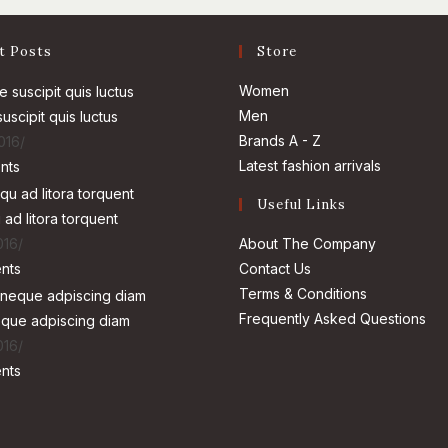
t Posts
Store
Opens
Women
Opens
in
Men
uscipit quis luctus
in
a
Opens
Brands A - Z
2016
/
a
new
in
Opens
Latest fashion arrivals
nts
new
tab
a
in
Useful Links
tab
new
a
ad litora torquent
tab
new
About The Company
016
/
tab
Contact Us
nts
Terms & Conditions
Frequently Asked Questions
eque adpiscing diam
016
/
nts