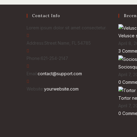
Contact Info
Recen
Lorem ipsum dolor sit amet consectetur.
Velusce s
Address:
Street Name, FL 54785
April 8, 
3 Comme
Phone:
621-254-2147
Sociosqu 
Opens
Email:
contact@support.com
April 7, 2
in
0 Comme
your
Website:
yourwebsite.com
application
Tortor n
April 7, 2
0 Comme