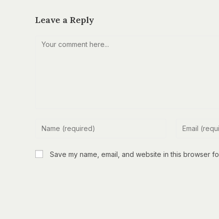
Leave a Reply
Comment
Enter
Enter
your
your
name
email
Save my name, email, and website in this browser fo
or
address
username
to
to
comment
comment