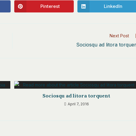
Pinterest
LinkedIn
Opens
Opens
in
in
a
a
new
new
window
window
Next Post
Sociosqu ad litora torque
Sociosqu ad litora torquent
April 7, 2016