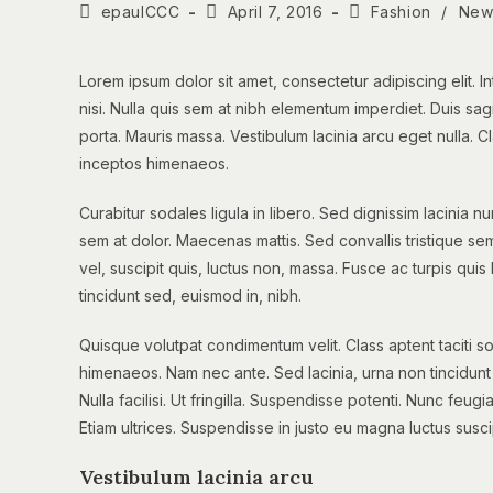
Post
Post
Post
epaulCCC
April 7, 2016
Fashion
/
New
author:
published:
category:
Lorem ipsum dolor sit amet, consectetur adipiscing elit. 
nisi. Nulla quis sem at nibh elementum imperdiet. Duis sa
porta. Mauris massa. Vestibulum lacinia arcu eget nulla. C
inceptos himenaeos.
Curabitur sodales ligula in libero. Sed dignissim lacinia 
sem at dolor. Maecenas mattis. Sed convallis tristique sem. 
vel, suscipit quis, luctus non, massa. Fusce ac turpis quis 
tincidunt sed, euismod in, nibh.
Quisque volutpat condimentum velit. Class aptent taciti s
himenaeos. Nam nec ante. Sed lacinia, urna non tincidunt 
Nulla facilisi. Ut fringilla. Suspendisse potenti. Nunc feu
Etiam ultrices. Suspendisse in justo eu magna luctus susci
Vestibulum lacinia arcu