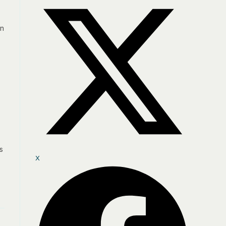
on
s
X