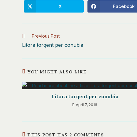
X
Facebook
Opens
Opens
in
in
a
a
new
new
window
window
Read
Previous Post
more
Litora torqent per conubia
articles
YOU MIGHT ALSO LIKE
Litora torqent per conubia
April 7, 2016
THIS POST HAS 2 COMMENTS