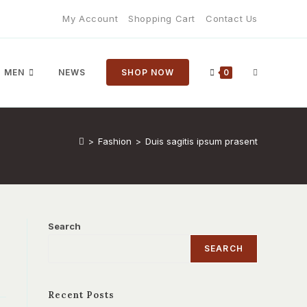
My Account
Shopping Cart
Contact Us
TOGGLE
MEN
NEWS
SHOP NOW
0
WEBSITE
>
Fashion
>
Duis sagitis ipsum prasent
SEARCH
Search
SEARCH
Recent Posts