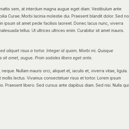
mattis sem, at interdum magna augue eget diam. Vestibulum ante
bilia Curae; Morbi lacinia molestie dui. Praesent blandit dolor. Sed n
 ipsum sit amet pede facilisis laoreet. Donec lacus nunc, viverra
lesuada tellus. Ut ultrices ultrices enim. Curabitur sit amet mauris.
Sed aliquet risus a tortor. Integer id quam. Morbi mi. Quisque
ices sit amet, augue. Proin sodales libero eget ante.
 neque. Nullam mauris orci, aliquet et, iaculis et, viverra vitae, ligula.
t mollis lectus. Vivamus consectetuer risus et tortor. Lorem ipsum
dio. Praesent libero. Sed cursus ante dapibus diam. Sed nisi. Nulla qui