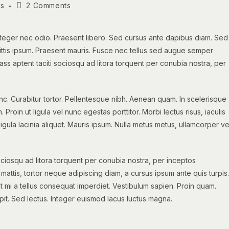
Post
s
2 Comments
comments:
Integer nec odio. Praesent libero. Sed cursus ante dapibus diam. Sed
gittis ipsum. Praesent mauris. Fusce nec tellus sed augue semper
lass aptent taciti sociosqu ad litora torquent per conubia nostra, per
nunc. Curabitur tortor. Pellentesque nibh. Aenean quam. In scelerisque
Proin ut ligula vel nunc egestas porttitor. Morbi lectus risus, iaculis
ligula lacinia aliquet. Mauris ipsum. Nulla metus metus, ullamcorper ve
ociosqu ad litora torquent per conubia nostra, per inceptos
mattis, tortor neque adipiscing diam, a cursus ipsum ante quis turpis.
giat mi a tellus consequat imperdiet. Vestibulum sapien. Proin quam.
pit. Sed lectus. Integer euismod lacus luctus magna.